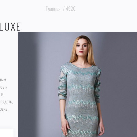
Главная
/
4920
LUXE
одым
ное и
 и
лядеть,
овке.