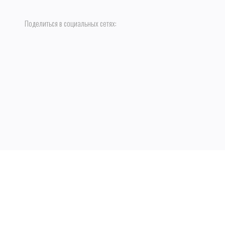
Поделиться в социальных сетях:
1998 -2023. Все права защищены.
Копирование сайта преследуется по закону